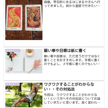
崩壊。雫石町にあるはじまるやさんへ行
ってきました。前から直感で行きたい！
と思っていたところです。そこの店主で
ある陽子さんにタロットカード占いをし
ていただきました。自由と崩壊左側のカ
ードは自由の精神と独立。...
願い事や目標は紙に書く
思考を変える
願い事や目標は、ただ思うだけではなく
書くことをおすすめします。手帳に書く
のでもよし、メモ帳に書くのでもいいで
すね。過去形で書く「〇〇になりますよ
うに」ではなく「〇〇になりました！あ
りがとうございます！」と過去形で書く
ことです。そして感謝をす...
ワクワクすることがわからな
思考を変える
い・・その対処法
今回は、ワクワクすることがわからな
い！という方へその対処法についてお話
していきたいと思います。良く言われて
いるのが、願いを引き寄せたいのならワ