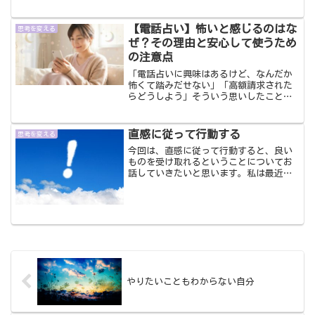
クワクしたことをするとよいとかワクワ
クすることをやっていると人生は良い方
【電話占い】怖いと感じるのはな
向にいくとか「ワクワクする...
思考を変える
ぜ？その理由と安心して使うため
の注意点
「電話占いに興味はあるけど、なんだか
怖くて踏みだせない」「高額請求された
らどうしよう」そういう思いしたことあ
りませんか？この記事では、電話占いが
怖いと感じる理由と、安心して使うため
の注意点を詳しく解説します。不必要な
直感に従って行動する
思考を変える
怖さを手放し、自分に合ったサービスを
今回は、直感に従って行動すると、良い
選べるようになります。
ものを受け取れるということについてお
話していきたいと思います。私は最近自
分の直感に従って行動するようにしてい
ます。前までは、これがしたいな～と直
感で思っても、いや、待てよ、これをし
てこうなってこうなるかも...
やりたいこともわからない自分