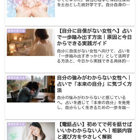
を土台とした統計学です。自分自身の勉
強にもなると思ったので学びに行ってき
ました。やはり、何かを学ぶ、勉強する
ってなぜか気が引き締まる思いになり新
鮮でした。こういう講座に...
【自分に自信がない女性へ】占い
思考を変える
で一歩踏み出す方法｜原因と今日
からできる実践ガイド
自分に自信がない女性へ向けて、占いを
「一歩踏み出すきっかけ」として活用す
る方法と、今日から実践できる具体的な
ステップをご紹介します。この方法を実
践することで、着実に「自信がない」と
いう自分から解放されます。
自分の強みがわからない女性へ｜
思考を変える
占いで「本来の自分」に気づく方
法
自分の強みがわからないと感じている
へ。占いを通じて「本来の自分」を発見
し、自分らしく生きるための一歩を踏み
出す方法をご紹介します。「変わりたい
けど、何から始めればいいかわからな
い」その解決方法がわかります。
【電話占い】初めてで何を話せば
思考を変える
いいかわからない人へ｜相談内容
と選び方をやさしく解説