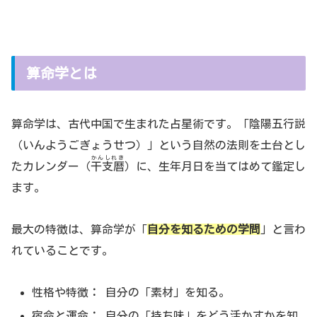
算命学とは
算命学は、古代中国で生まれた占星術です。「陰陽五行説
（いんようごぎょうせつ）」という自然の法則を土台とし
かんしれき
たカレンダー（
干支暦
）に、生年月日を当てはめて鑑定し
ます。
最大の特徴は、算命学が「
自分を知るための学問
」と言わ
れていることです。
性格や特徴
：
自分の「素材」を知る。
宿命と運命
：
自分の「持ち味」をどう活かすかを知