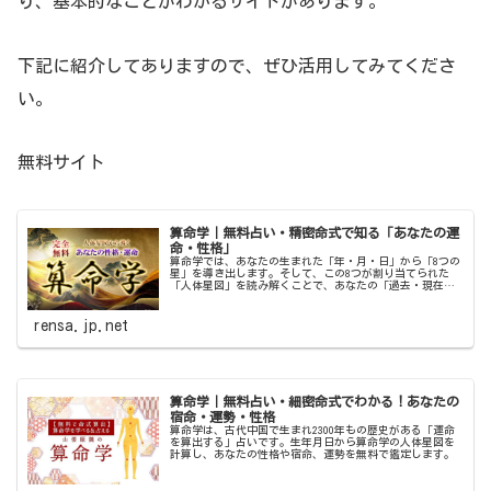
り、基本的なことがわかるサイトがあります。
下記に紹介してありますので、ぜひ活用してみてくださ
い。
無料サイト
算命学｜無料占い・精密命式で知る「あなたの運
命・性格」
算命学では、あなたの生まれた「年・月・日」から「8つの
星」を導き出します。そして、この8つが割り当てられた
「人体星図」を読み解くことで、あなたの「過去・現在・
未来」の運勢がハッキリとわかります。さらに「天中殺」
を加えて読み解くことで、あなた…
rensa.jp.net
算命学｜無料占い・細密命式でわかる！あなたの
宿命・運勢・性格
算命学は、古代中国で生まれ2300年もの歴史がある「運命
を算出する」占いです。生年月日から算命学の人体星図を
計算し、あなたの性格や宿命、運勢を無料で鑑定します。