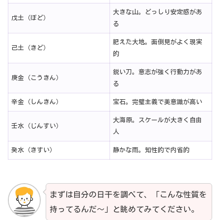
大きな山。どっしり安定感があ
戊土（ぼど）
る
肥えた大地。面倒見がよく現実
己土（きど）
的
鋭い刀。意志が強く行動力があ
庚金（こうきん）
る
辛金（しんきん）
宝石。完璧主義で美意識が高い
大海原。スケールが大きく自由
壬水（じんすい）
人
癸水（きすい）
静かな雨。知性的で内省的
まずは自分の日干を調べて、「こんな性質を
持ってるんだ～」と眺めてみてください。