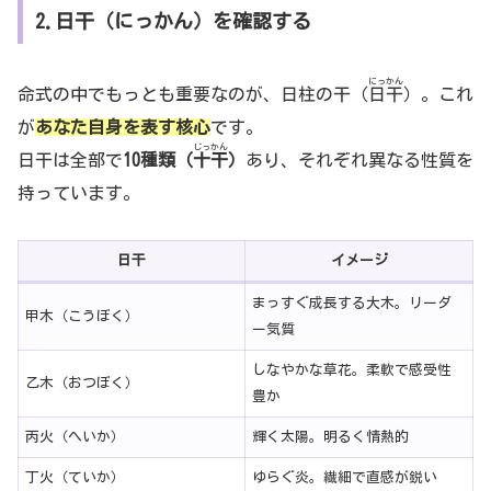
2.日干（にっかん）を確認する
にっかん
命式の中でもっとも重要なのが、日柱の干（
日干
）。これ
が
あなた自身を表す核心
です。
じっかん
日干は全部で
10種類（
十干
）
あり、それぞれ異なる性質を
持っています。
日干
イメージ
まっすぐ成長する大木。リーダ
甲木（こうぼく）
ー気質
しなやかな草花。柔軟で感受性
乙木（おつぼく）
豊か
丙火（へいか）
輝く太陽。明るく情熱的
丁火（ていか）
ゆらぐ炎。繊細で直感が鋭い