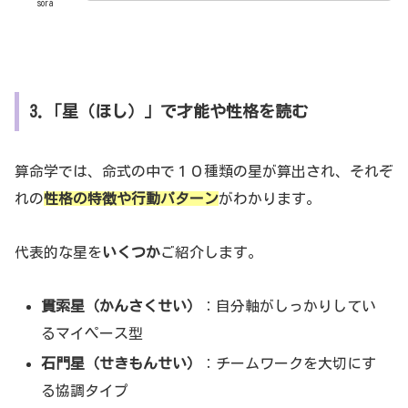
sora
3.「星（ほし）」で才能や性格を読む
算命学では、命式の中で１０種類の星が算出され、それぞ
れの
性格の特徴や行動パターン
がわかります。
代表的な星を
いくつか
ご紹介します。
貫索星（かんさくせい）
：自分軸がしっかりしてい
るマイペース型
石門星（せきもんせい）
：チームワークを大切にす
る協調タイプ