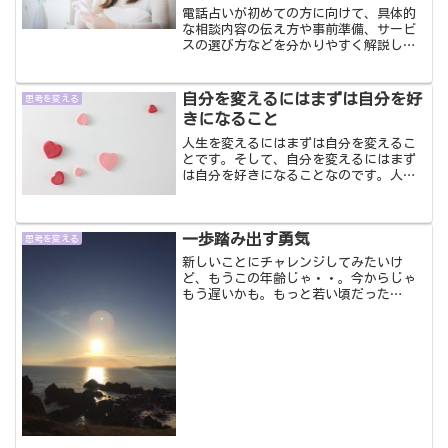
電話占いが初めての方に向けて、具体的
な相談内容の伝え方や事前準備、サービ
スの選び方などを分かりやすく解説しま
す。「電話占いを使ってみたいけど、一
歩踏み出せない」と感じている方の不安
が解消され、安心して最初の一歩を踏み
自分を変えるにはまずは自分を好
思考を変える
出せるようになります。
きになること
人生を変えるにはまずは自分を変えるこ
とです。そして、自分を変えるにはまず
は自分を好きになることなのです。人生
を変えたいって思ってるってことは、大
抵今の自分のことは好きじゃないはずだ
からです。自分が嫌いでした自分のこと
一歩踏み出す勇気
がキライ。好きになれない...
思考を変える
新しいことにチャレンジしてみたいけ
ど、もうこの年齢じゃ・・。今からじゃ
もう遅いかも。もっと若い頃だった
ら・・。今から人生を変えることなんて
難しい。そんなことはありません。何歳
からでもチャレンジすることは可能で
す。そして、その時があなたにとっ...