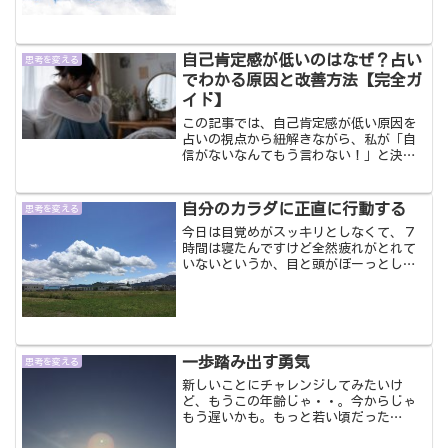
ます。前までは、これがしたいな～と直
感で思っても、いや、待てよ、これをし
てこうなってこうなるかも...
自己肯定感が低いのはなぜ？占い
思考を変える
でわかる原因と改善方法【完全ガ
イド】
この記事では、自己肯定感が低い原因を
占いの視点から紐解きながら、私が「自
信がないなんてもう言わない！」と決意
できた方法と占いを紹介しています。
自分のカラダに正直に行動する
思考を変える
今日は目覚めがスッキリとしなくて、７
時間は寝たんですけど全然疲れがとれて
いないというか、目と頭がぼーっとして
やる気なしモード全開。一昨日温泉に行
ってスッキリ疲れがとれたせいもあり昨
日はやる気満々でパソコンに向かってお
仕事めちゃくちゃ頑張って...
一歩踏み出す勇気
思考を変える
新しいことにチャレンジしてみたいけ
ど、もうこの年齢じゃ・・。今からじゃ
もう遅いかも。もっと若い頃だった
ら・・。今から人生を変えることなんて