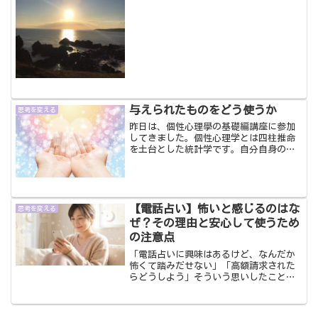
難しい。そんなことはありません。何歳
からでもチャレンジすることは可能で
す。そして、その時があなたにとっ...
与えられたものをどう使うか
思考を変える
昨日は、個性心理學の基礎編講座に参加
してきました。個性心理学とは四柱推命
を土台とした統計学です。自分自身の勉
強にもなると思ったので学びに行ってき
ました。やはり、何かを学ぶ、勉強する
ってなぜか気が引き締まる思いになり新
鮮でした。こういう講座に...
【電話占い】怖いと感じるのはな
思考を変える
ぜ？その理由と安心して使うため
の注意点
「電話占いに興味はあるけど、なんだか
怖くて踏みだせない」「高額請求された
らどうしよう」そういう思いしたことあ
りませんか？この記事では、電話占いが
怖いと感じる理由と、安心して使うため
の注意点を詳しく解説します。不必要な