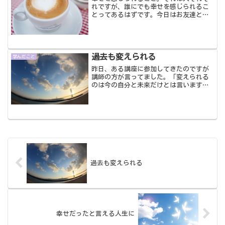
れですが、誰にでも幸せを感じられるこ
とってあるはずです。今日はお友達とラ
ンチに行ってきました。前から気になっ
ていた近くにあるカフェフラミンゴとい
うお店。入ってみたら、外観からのイメ
ージとは違ってなんだか居...
過去も変えられる
学んだこと
昨日、ある講座に参加してきたのですが
講師の方が言ってました。「変えられる
のは今の自分と未来だけとは言います
が、過去も変えられるんです。捉え方を
変えると、過去の出来事や体験を良い方
へと変えてあげることができて自己肯定
感をアップすることができる...
過去も変えられる
幸せだったと言える人生に