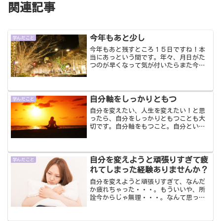
関連記事
今年もあと少し
学んだこと
今年もあと残すところ１５日ですね！本
当にあっという間です。年々、月日がた
つのが早くなって気が付いたらまた今年
終わりだよって感じですよね？あっとい
う間、ということは充実した日々を過ご
しているからですよね、きっと。そう思
いましょう。決して、年だ...
自分軸をしっかりともつ
学んだこと
自分を変えたい、人生を変えたい！と思
ったら、自分をしっかりともつことも大
切です。自分軸をもつこと。自分という
ものをしっかりともっていなければ、自
分軸がなければ、せっかく自分を変えた
い、人生を変えたいと思っても誰かに何
かを言われた時、その決心...
自分を変えようと頑張りすぎて疲
学んだこと
れてしまった経験ありませんか？
自分を変えようと頑張りすぎて、なんだ
か疲れちゃった・・・。もういいや、所
詮今からじゃ無理・・・。なんて思った
ことありませんか？私も経験済みです。
かつての私はネガティブ思考で、どんな