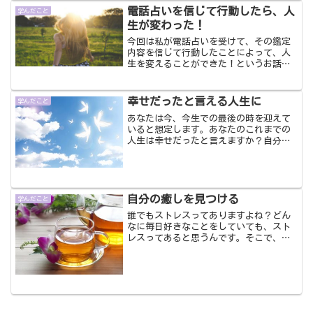
ことも悪い方に悪い方にばかり考えてし
電話占いを信じて行動したら、人
まい、それが現実化してし...
学んだこと
生が変わった！
今回は私が電話占いを受けて、その鑑定
内容を信じて行動したことによって、人
生を変えることができた！というお話を
していきたいと思います。人それぞれ占
いを信じるか信じないか、賛否両論だと
思いますが、私は信じたものがち！って
幸せだったと言える人生に
学んだこと
思います。
あなたは今、今生での最後の時を迎えて
いると想定します。あなたのこれまでの
人生は幸せだったと言えますか？自分が
死ぬ場面で、「私は幸せだった」と思え
るような人生を送りたいとは思いません
か？今からでも人生を変えることができ
ます。アラフォーからだっ...
自分の癒しを見つける
学んだこと
誰でもストレスってありますよね？どん
なに毎日好きなことをしていても、スト
レスってあると思うんです。そこで、自
分を癒す方法やストレス解消法っていう
のを必ず一つはもっておいたほうがいい
と思うのです。たとえば、休日にはドラ
イブに行く！とか、ウォー...