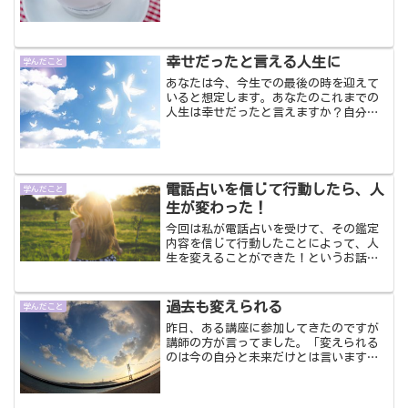
ンチに行ってきました。前から気になっ
ていた近くにあるカフェフラミンゴとい
うお店。入ってみたら、外観からのイメ
ージとは違ってなんだか居...
幸せだったと言える人生に
学んだこと
あなたは今、今生での最後の時を迎えて
いると想定します。あなたのこれまでの
人生は幸せだったと言えますか？自分が
死ぬ場面で、「私は幸せだった」と思え
るような人生を送りたいとは思いません
か？今からでも人生を変えることができ
ます。アラフォーからだっ...
電話占いを信じて行動したら、人
学んだこと
生が変わった！
今回は私が電話占いを受けて、その鑑定
内容を信じて行動したことによって、人
生を変えることができた！というお話を
していきたいと思います。人それぞれ占
いを信じるか信じないか、賛否両論だと
思いますが、私は信じたものがち！って
過去も変えられる
学んだこと
思います。
昨日、ある講座に参加してきたのですが
講師の方が言ってました。「変えられる
のは今の自分と未来だけとは言います
が、過去も変えられるんです。捉え方を
変えると、過去の出来事や体験を良い方
へと変えてあげることができて自己肯定