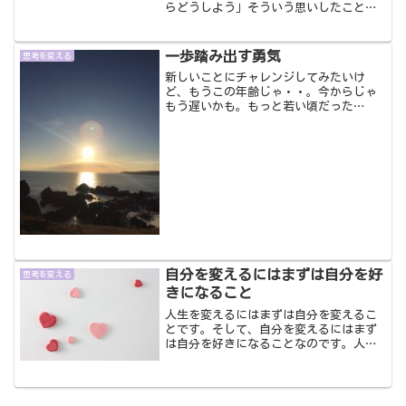
らどうしよう」そういう思いしたことあ
りませんか？この記事では、電話占いが
怖いと感じる理由と、安心して使うため
の注意点を詳しく解説します。不必要な
一歩踏み出す勇気
思考を変える
怖さを手放し、自分に合ったサービスを
新しいことにチャレンジしてみたいけ
選べるようになります。
ど、もうこの年齢じゃ・・。今からじゃ
もう遅いかも。もっと若い頃だった
ら・・。今から人生を変えることなんて
難しい。そんなことはありません。何歳
からでもチャレンジすることは可能で
す。そして、その時があなたにとっ...
自分を変えるにはまずは自分を好
思考を変える
きになること
人生を変えるにはまずは自分を変えるこ
とです。そして、自分を変えるにはまず
は自分を好きになることなのです。人生
を変えたいって思ってるってことは、大
抵今の自分のことは好きじゃないはずだ
からです。自分が嫌いでした自分のこと
がキライ。好きになれない...