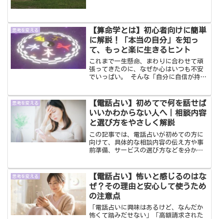
日はやる気満々でパソコンに向かってお
仕事めちゃくちゃ頑張って...
【算命学とは】初心者向けに簡単
思考を変える
に解説！「本当の自分」を知っ
て、もっと楽に生きるヒント
これまで一生懸命、まわりに合わせて頑
張ってきたのに、なぜか心はいつも不安
でいっぱい。 そんな「自分に自信が持て
ない」という悩みを抱えていませんか？
この記事では、算命学の基礎や歴史、そ
して自分の運勢を知ることでどう人生が
【電話占い】初めてで何を話せば
思考を変える
変わるのかを、初心者の方にもわかりや
いいかわからない人へ｜相談内容
すく丁寧に解説します。
と選び方をやさしく解説
この記事では、電話占いが初めての方に
向けて、具体的な相談内容の伝え方や事
前準備、サービスの選び方などを分かり
やすく解説します。この記事を読めば、
「電話占いを使ってみたいけど、一歩踏
み出せない」と感じている方の不安が解
【電話占い】怖いと感じるのはな
思考を変える
消され、安心して最初の一歩を踏み出せ
ぜ？その理由と安心して使うため
るようになります。
の注意点
「電話占いに興味はあるけど、なんだか
怖くて踏みだせない」「高額請求された