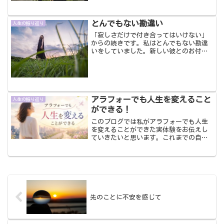
顔合わせみたいな感じでした。その会社
とお知り合いの先生がいらして、その先
とんでもない勘違い
生と共に会社へ行き、ゆる...
人生の振り返り
「寂しさだけで付き合ってはいけない」
からの続きです。私はとんでもない勘違
いをしていました。新しい彼とのお付き
合いが始まりました。前の彼とは週に２
日ぐらいのペースで会っていたのです
が、新しい彼とは仕事帰りにでも毎日会
うようになりました。今思う...
アラフォーでも人生を変えること
人生の振り返り
ができる！
このブログでは私がアラフォーでも人生
を変えることができた実体験をお伝えし
ていきたいと思います。これまでの自分
の人生を振り返り、その中で気づいたこ
と、体験したことをお伝えしながら、私
のように夢ややりたいことや希望もない
20～30代を過ごしてき...
先のことに不安を感じて