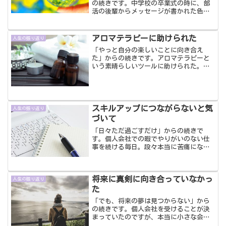
の続きです。中学校の卒業式の時に、部
活の後輩からメッセージが書かれた色紙
とプレゼントをいただきました。そこに
書かれていた後輩たちそれぞれのメッセ
ージはとっても嬉しいものばかりでし
アロマテラピーに助けられた
人生の振り返り
た。そんな風に私のことを思...
「やっと自分の楽しいことに向き合え
た」からの続きです。アロマテラピーと
いう素晴らしいツールに助けられた。充
実した日々を過ごす中で、今度は彼女が
いる人を好きになってしまったのです。
なんでも相談にのってくれて、私の話を
聞いてくれて、楽しませてく...
スキルアップにつながらないと気
人生の振り返り
づいて
「日々ただ過ごすだけ」からの続きで
す。個人会社での暇でやりがいのない仕
事を続ける毎日。段々本当に苦痛になっ
てきました。せっかく高校で学んだこと
を活かせない会社でした。そして、新た
に学ぶこともほとんどない仕事でした。
将来に真剣に向き合っていなかっ
（今思えば全くないわけがな...
人生の振り返り
た
「でも、将来の夢は見つからない」から
の続きです。個人会社を受けることが決
まっていたのですが、本当に小さな会社
だったのでもちろん試験はなく、ただの