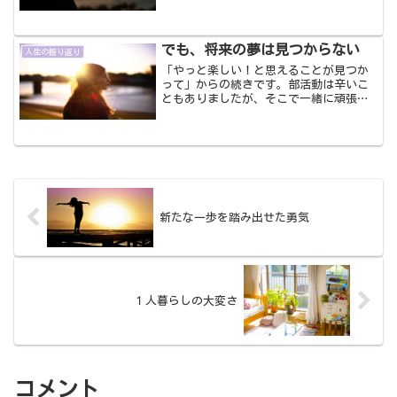
私。そして、自分の人生を考え始めたの
もこの頃からでした。母の認知症、それ
までは父が母の面倒をみてくれていまし
た。週に何度かはデイサー...
でも、将来の夢は見つからない
人生の振り返り
「やっと楽しい！と思えることが見つか
って」からの続きです。部活動は辛いこ
ともありましたが、そこで一緒に頑張っ
た仲間たちは本当に良いお友達でした。
部活動以外の高校生活では、１年生から
なんと彼氏ができました。それも自分か
ら告白し、ＯＫをもらえた...
新たな一歩を踏み出せた勇気
１人暮らしの大変さ
コメント