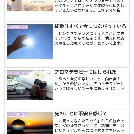
このブログでは私がアラフォーでも人生
を変えることができた実体験をお伝えし
ていきたいと思います。これまでの自分
の人生を振り返り、その中で気づいたこ
と、体験したことをお伝えしながら、私
のように夢ややりたいことや希望もない
経験はすべて今につながっている
人生の振り返り
20～30代を過ごしてき...
「ピンチをチャンスに変えることができ
ていれば」からの続きです。地元に戻る
決意をした私でしたが、せっかく上京し
てきたのにこれでいいのかな、東京での
生活をこのまま終わらせていいのかな、
何かやり残したことはないかな、とか葛
藤が出始めました。それで...
アロマテラピーに助けられた
人生の振り返り
「やっと自分の楽しいことに向き合え
た」からの続きです。アロマテラピーと
いう素晴らしいツールに助けられた。充
実した日々を過ごす中で、今度は彼女が
いる人を好きになってしまったのです。
なんでも相談にのってくれて、私の話を
聞いてくれて、楽しませてく...
先のことに不安を感じて
人生の振り返り
「人間ってなんだろう？」からの続きで
す。父の死をきっかけに、精神世界やス
ピリチュアルなものに興味を持ち始めた