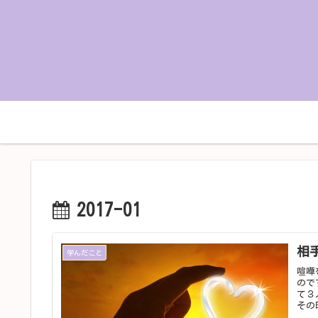
ホーム
プロフィール
2017-01
相
学んだこと
喧嘩
ので
て３
その