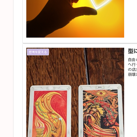
型
思考を変える
自由
へ行
の店
崩壊