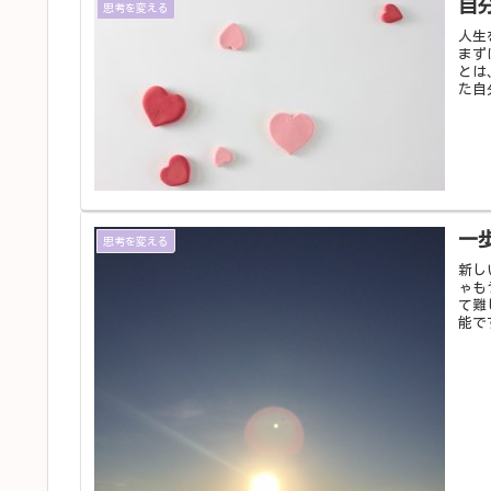
自
思考を変える
人生
まず
とは
た自
一
思考を変える
新し
ゃも
て難
能で