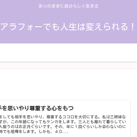
ありのままに自分らしく生きる
アラフォーでも人生は変えられる！
人生の振り返り
思考を変える
学んだこと
手を思いやり尊重する心をもつ
をしても相手を思いやり、尊重するココロを大切にする。私は三姉妹な
すが、この年齢になってもケンカをします。三人とも離れて暮らしてい
人揃うのはお正月ぐらいです。その、年に１回ぐらいしか会わないのに
時でも喧嘩をします。しかも、４０...