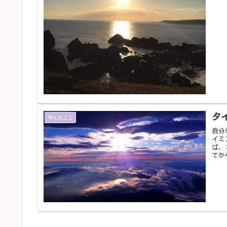
タ
学んだこと
自分
イミ
ば、
てか