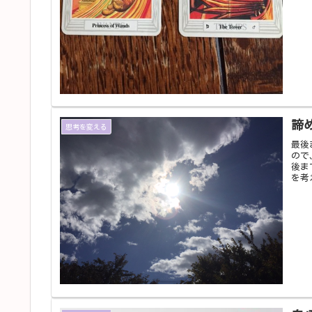
諦
思考を変える
最後
ので
後ま
を考