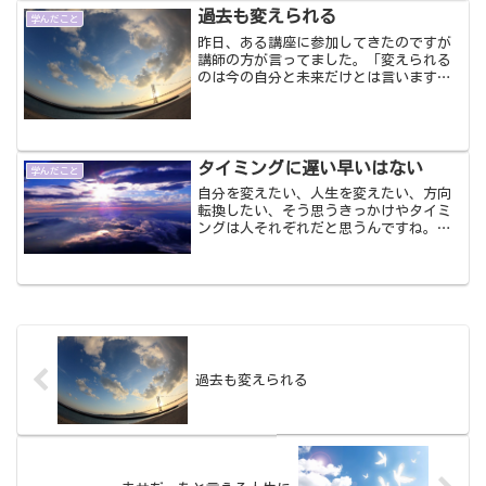
過去も変えられる
学んだこと
昨日、ある講座に参加してきたのですが
講師の方が言ってました。「変えられる
のは今の自分と未来だけとは言います
が、過去も変えられるんです。捉え方を
変えると、過去の出来事や体験を良い方
へと変えてあげることができて自己肯定
感をアップすることができる...
タイミングに遅い早いはない
学んだこと
自分を変えたい、人生を変えたい、方向
転換したい、そう思うきっかけやタイミ
ングは人それぞれだと思うんですね。２
０代のうちにそう思う人もいれば、３０
～４０代になってからの人もいるし、さ
らに５０代、６０代になってからの人も
います。早い、遅いってな...
過去も変えられる