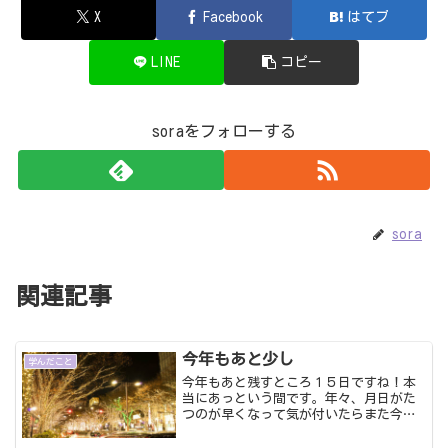
X
Facebook
はてブ
LINE
コピー
soraをフォローする
sora
関連記事
今年もあと少し
学んだこと
今年もあと残すところ１５日ですね！本
当にあっという間です。年々、月日がた
つのが早くなって気が付いたらまた今年
終わりだよって感じですよね？あっとい
う間、ということは充実した日々を過ご