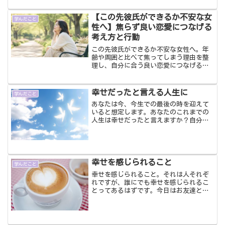
しているからですよね、きっと。そう思
いましょう。決して、年だ...
【この先彼氏ができるか不安な女
学んだこと
性へ】焦らず良い恋愛につなげる
考え方と行動
この先彼氏ができるか不安な女性へ。年
齢や周囲と比べて焦ってしまう理由を整
理し、自分に合う良い恋愛につなげる考
え方や今からできる行動を紹介します。
40代で結婚した私自身の経験も交えて解
説します。
幸せだったと言える人生に
学んだこと
あなたは今、今生での最後の時を迎えて
いると想定します。あなたのこれまでの
人生は幸せだったと言えますか？自分が
死ぬ場面で、「私は幸せだった」と思え
るような人生を送りたいとは思いません
か？今からでも人生を変えることができ
ます。アラフォーからだっ...
幸せを感じられること
学んだこと
幸せを感じられること。それは人それぞ
れですが、誰にでも幸せを感じられるこ
とってあるはずです。今日はお友達とラ
ンチに行ってきました。前から気になっ
ていた近くにあるカフェフラミンゴとい
うお店。入ってみたら、外観からのイメ
ージとは違ってなんだか居...