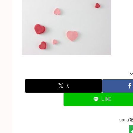
X
LINE
sor