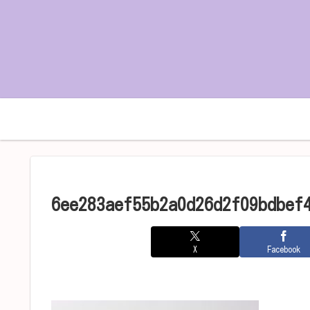
ホーム
プロフィール
6ee283aef55b2a0d26d2f09bdbef
X
Facebook