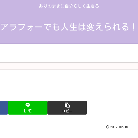
ありのままに自分らしく生きる
アラフォーでも人生は変えられる！
人生の振り返り
思考を変える
学んだこと
LINE
コピー
2017.02.10